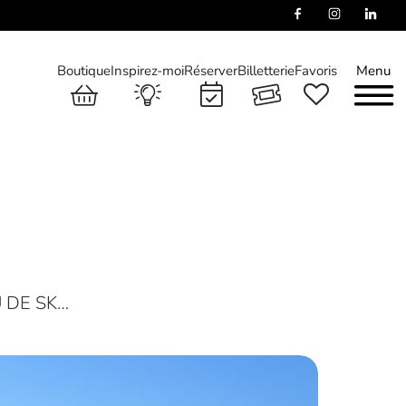
Boutique
Inspirez-moi
Réserver
Billetterie
Favoris
Menu
U DE SK…