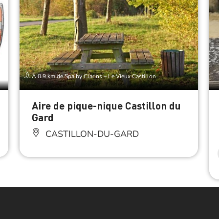
À 0.9 km de Spa by Clarins – Le Vieux Castillon
Aire de pique-nique Castillon du
Gard
CASTILLON-DU-GARD