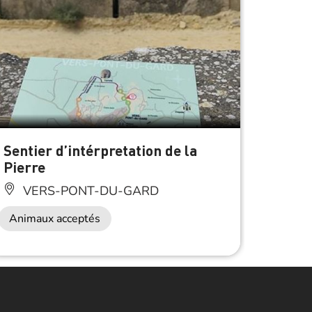
À 2 km de 
Sentier d’intérpretation de la
Aire 
Pierre
VE
VERS-PONT-DU-GARD
Animaux acceptés