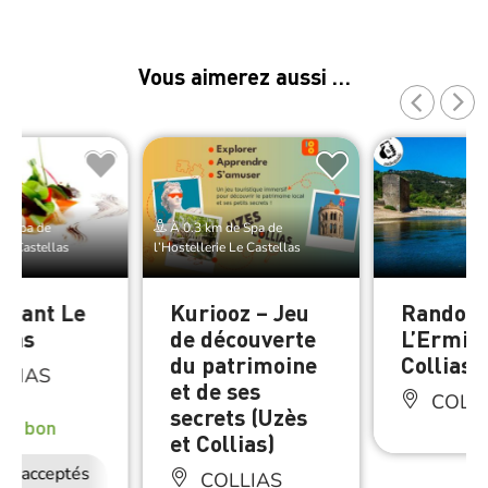
Vous aimerez aussi …
e Spa de
À 0.3 km de Spa de
 Le Castellas
l’Hostellerie Le Castellas
urant Le
Kuriooz – Jeu
Randon
llas
de découverte
L’Ermit
du patrimoine
Collias
LLIAS
et de ses
COLLI
secrets (Uzès
rès bon
et Collias)
ux acceptés
Accès Internet
Restauration
COLLIAS