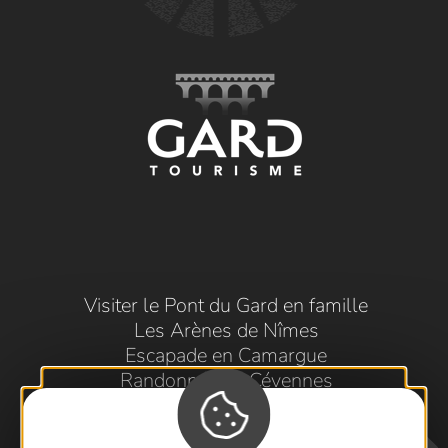
Visiter le Pont du Gard en famille
Les Arènes de Nîmes
Escapade en Camargue
Randonnée en Cévennes