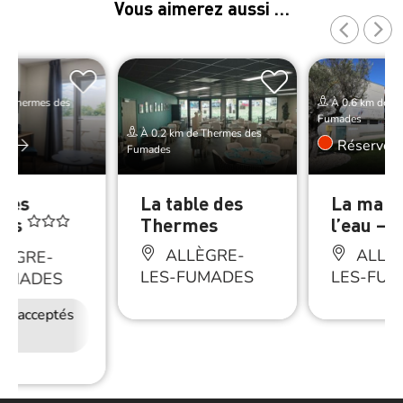
Vous aimerez aussi …
de Thermes des
À 0.6 km de T
Fumades
À 0.2 km de Thermes des
er
Réserver
Fumades
 des
La table des
La mais
mes
Thermes
l’eau – 
ALLÈGRE-
ALLÈ
LÈGRE-
LES-FUMADES
LES-FUM
FUMADES
ux acceptés
Petit déjeuner
Accès Internet
Wifi