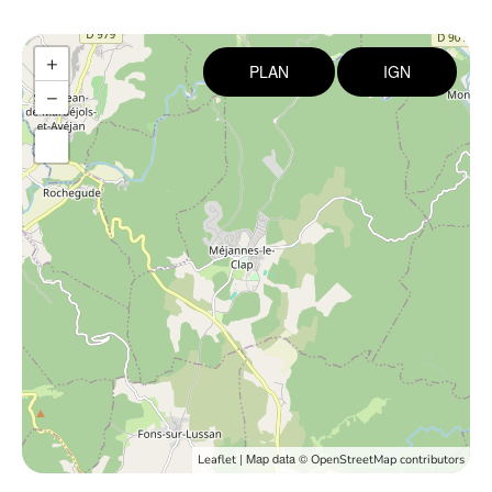
+
PLAN
IGN
−
| Map data ©
Leaflet
OpenStreetMap contributors