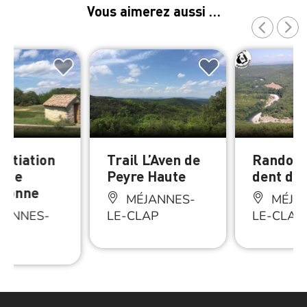
Vous aimerez aussi …
initiation
Trail L’Aven de
Randonn
c de
Peyre Haute
dent du 
donne
MÉJANNES-
MÉJA
JANNES-
LE-CLAP
LE-CLAP
AP