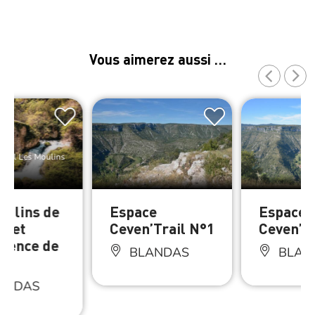
Vous aimerez aussi …
Trail Les Moulins
oulins de
Espace
Espace
x et
Ceven’Trail N°1
Ceven’Tr
gence de
BLANDAS
BLAN
ANDAS