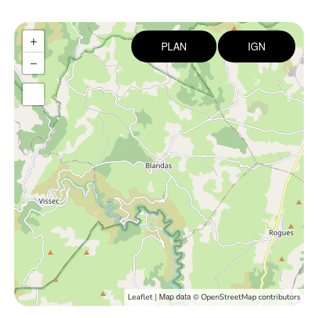
+
PLAN
IGN
−
| Map data ©
Leaflet
OpenStreetMap contributors