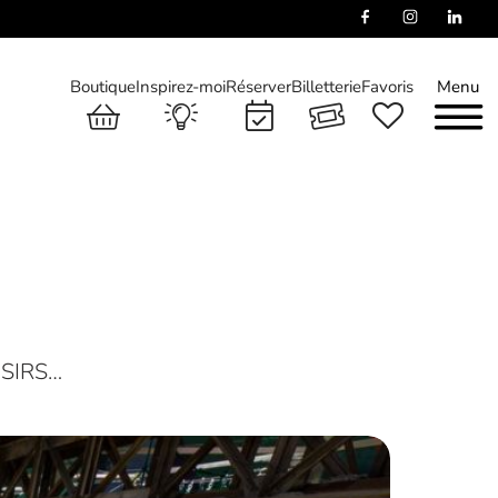
Boutique
Inspirez-moi
Réserver
Billetterie
Favoris
Menu
ISIRS…