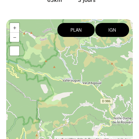
63km
3 jours
+
PLAN
IGN
−