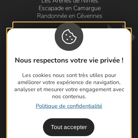
Les Arènes de Nîmes
Escapade en Camargue
Randonnée en Cévennes
Nous respectons votre vie privée !
Les cookies nous sont très utiles pour
Contactez-nous !
améliorer votre expérience de navigation,
Foire aux questions
analyser et mesurer votre engagement avec
nos contenus.
Brochures
Politique de confidentialité
Cartoguides et Topoguides
Latitude Gard
Tout accepter