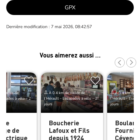
GPX
Dernière modification : 7 mai 2026, 08:42:57
Vous aimerez aussi …
e Vallée de
À 0.4 km de Vallée de
À 0.4 km de Va
scapades à vélo – 2
l’Hérault – Escapades à vélo – 2
l’Hérault – Escap
jours
jours
 de
Boucherie
Boulange
rge de
Lafoux et Fils
Fournil
Électrique
depuis 1924
Cévenol