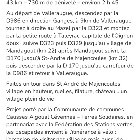
43 km – 730 m de dénivelé – environ 2 h 45
Au départ de Valleraugue, descendez par la
D986 en direction Ganges, à 9km de Valleraugue
tournez à droite au Mazel par la D323 et montez
par la petite route à Taleyrac, capitale de l’Oignon
doux ! suivre D323 puis D329 jusqu’au village de
Mandagout (km 22) après Mandagout suivre la
D170 jusqu’à St-André de Majencoules (km 32)
puis descendre par la D 170 jusqu’au carrefour de
la D986 et retour à Valleraugue.
Faites un tour dans St André de Majencoules,
village en hauteur, ruelles, filature, château… un
village plein de vie
Projet porté par la Communauté de communes
Causses Aigoual Cévennes – Terres Solidaires, en
partenariat avec la Fédération des Stations vertes,
les Escapades invitent à l’itinérance à vélo :
l’occasion de visiter nos villages mais aussi de