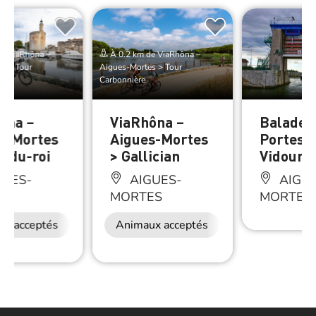
de ViaRhôna –
À 0.2 km de ViaRhôna –
s > Tour
Aigues-Mortes > Tour
Carbonnière
ôna –
ViaRhôna –
Balade 
s-Mortes
Aigues-Mortes
Portes 
u-du-roi
> Gallician
Vidourle
GUES-
AIGUES-
AIGUE
ES
MORTES
MORTES
ux acceptés
Animaux acceptés