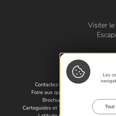
Visiter l
Escap
Les co
naviga
Contactez-nous !
Foire aux questions
Brochures
Tout 
Cartoguides et Topoguides
Latitude Gard