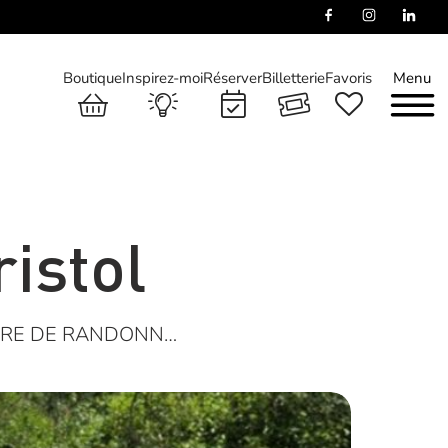
Boutique
Inspirez-moi
Réserver
Billetterie
Favoris
Menu
istol
AIRE DE RANDONN…