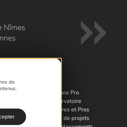
e Nîmes
nnes
ence de
ntenus.
Espace Pro
Observatoire
Partenaires et Pros
cepter
Porteurs de projets
Labels et classements