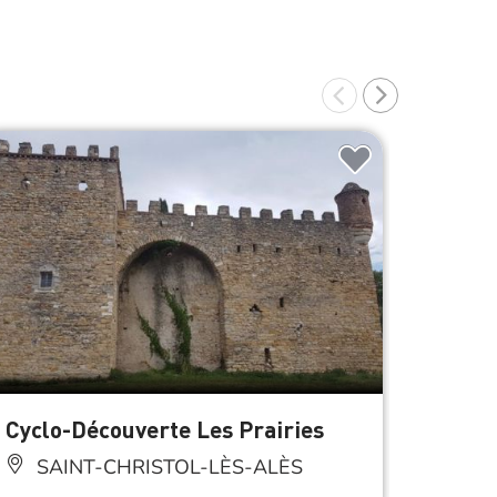
À 1.5 km d
Cyclo-Découverte Les Prairies
Parc 
SAINT-CHRISTOL-LÈS-ALÈS
SAI