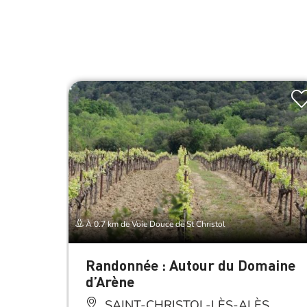
À 0.7 km de Voie Douce de St Christol
Randonnée : Autour du Domaine
d’Arène
SAINT-CHRISTOL-LÈS-ALÈS