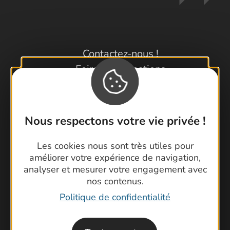
Contactez-nous !
Foire aux questions
Brochures
Cartoguides et Topoguides
Latitude Gard
Nous respectons votre vie privée !
Les cookies nous sont très utiles pour
améliorer votre expérience de navigation,
analyser et mesurer votre engagement avec
nos contenus.
Politique de confidentialité