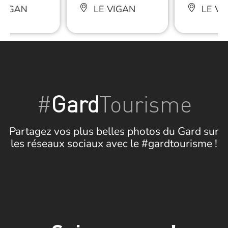
VIGAN
LE VIGAN
LE VI
#
Gard
Tourisme
Partagez vos plus belles photos du Gard sur
les réseaux sociaux avec le #gardtourisme !