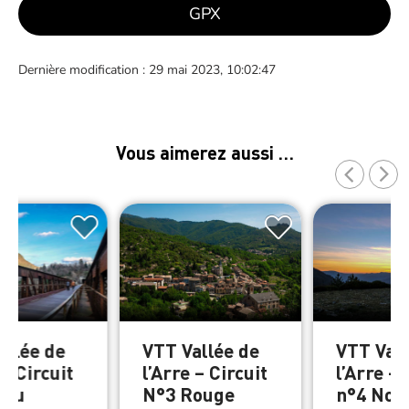
GPX
Dernière modification : 29 mai 2023, 10:02:47
Vous aimerez aussi …
allée de
VTT Vallée de
VTT Vall
 – Circuit
l’Arre – Circuit
l’Arre – 
leu
N°3 Rouge
n°4 Noir