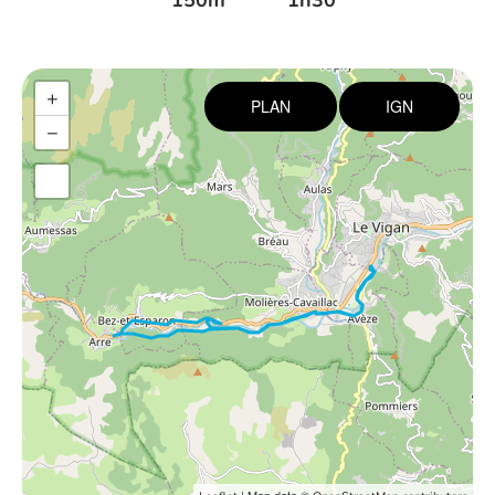
150m
1h30
+
PLAN
IGN
−