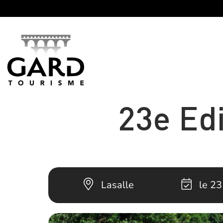
Panneau de gestion des cookies
23e Edi
Lasalle
le 23