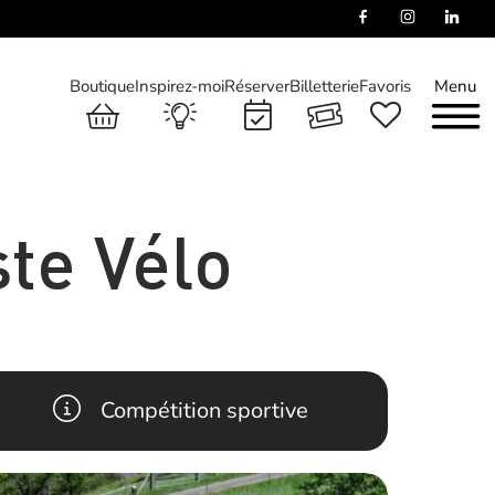
Boutique
Inspirez-moi
Réserver
Billetterie
Favoris
Menu
ste Vélo
Compétition sportive