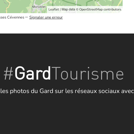
| Map data ©
Leaflet
OpenStreetMap contributors
–
ausses Cévennes
Signaler une erreur
#
Gard
Tourisme
les photos du Gard sur les réseaux sociaux avec