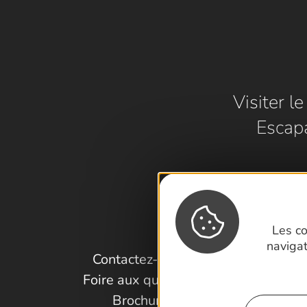
Visiter l
Escap
Les co
naviga
Contactez-nous !
Foire aux questions
Brochures