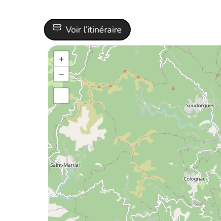
Voir l’itinéraire
+
−