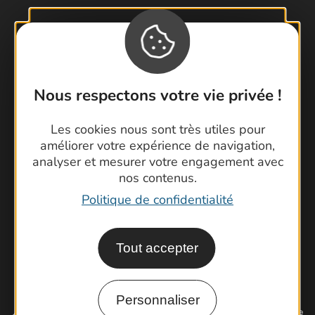
Contactez-nous !
Foire aux questions
Nous respectons votre vie privée !
Brochures
Cartoguides et Topoguides
Les cookies nous sont très utiles pour
améliorer votre expérience de navigation,
Latitude Gard
analyser et mesurer votre engagement avec
nos contenus.
Politique de confidentialité
Tout accepter
Personnaliser