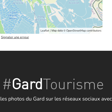
| Map data ©
Leaflet
OpenStreetMap contributors
–
Signaler une erreur
#
Gard
Tourisme
les photos du Gard sur les réseaux sociaux avec