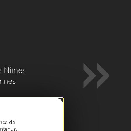
e Nîmes
nnes
ence de
ntenus.