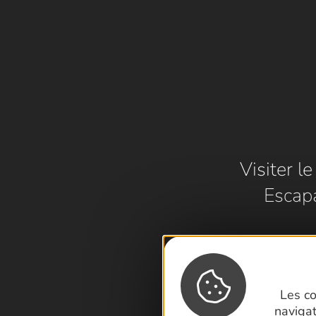
Visiter l
Escap
Les co
naviga