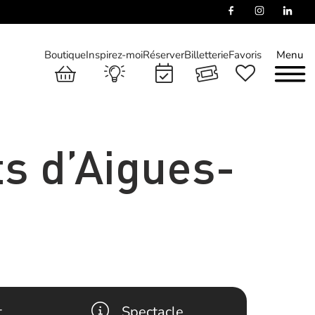
Boutique
Inspirez-moi
Réserver
Billetterie
Favoris
Menu
s d’Aigues-
t
Spectacle