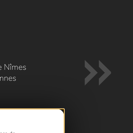
e Nîmes
nnes