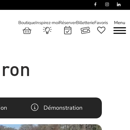
Boutique
Inspirez-moi
Réserver
Billetterie
Favoris
Menu
iron
ion
Démonstration