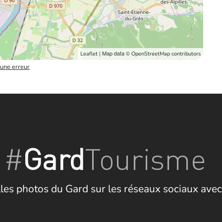
| Map data ©
Leaflet
OpenStreetMap contributors
 une erreur
#
Gard
Tourisme
les photos du Gard sur les réseaux sociaux avec