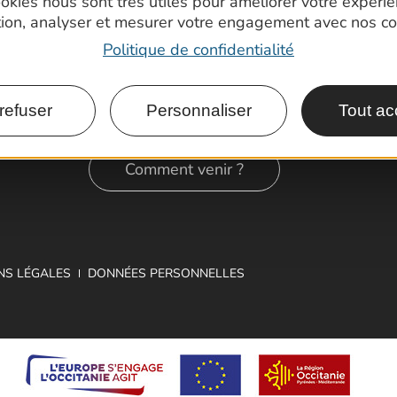
okies nous sont très utiles pour améliorer votre expéri
tion, analyser et mesurer votre engagement avec nos co
Politique de confidentialité
refuser
Personnaliser
Tout ac
Comment venir ?
NS LÉGALES
DONNÉES PERSONNELLES