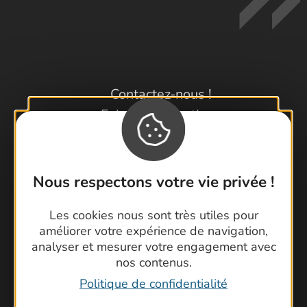
Contactez-nous !
Foire aux questions
Brochures
Cartoguides et Topoguides
Latitude Gard
Nous respectons votre vie privée !
Les cookies nous sont très utiles pour
améliorer votre expérience de navigation,
analyser et mesurer votre engagement avec
nos contenus.
Politique de confidentialité