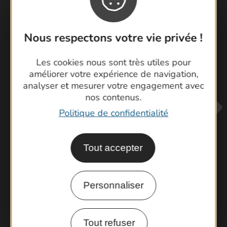
Visiter le Pont du Gard en famille
Nous respectons votre vie privée !
Les Arènes de Nîmes
Escapade en Camargue
Les cookies nous sont très utiles pour
Randonnée en Cévennes
améliorer votre expérience de navigation,
analyser et mesurer votre engagement avec
nos contenus.
Politique de confidentialité
Tout accepter
Contactez-nous !
Personnaliser
Foire aux questions
Brochures
Cartoguides et Topoguides
Tout refuser