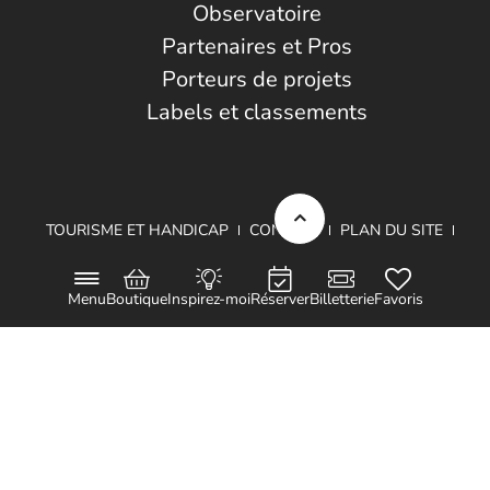
Observatoire
Partenaires et Pros
Porteurs de projets
Labels et classements
TOURISME ET HANDICAP
CONTACT
PLAN DU SITE
MENTIONS LÉGALES
DONNÉES PERSONNELLES
Menu
Boutique
Inspirez-moi
Réserver
Billetterie
Favoris
Projet cofinancé par le Fond Européen de Développement Régional