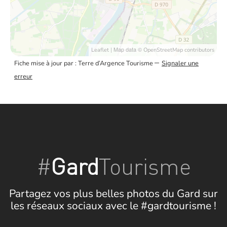
| Map data ©
Leaflet
OpenStreetMap contributors
–
Fiche mise à jour par : Terre d’Argence Tourisme
Signaler une
erreur
#
Gard
Tourisme
Partagez vos plus belles photos du Gard sur
les réseaux sociaux avec le #gardtourisme !