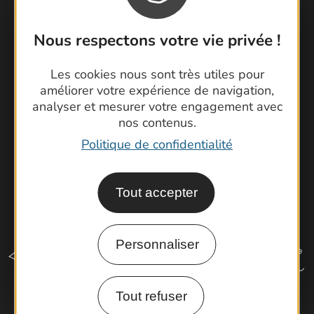
Contactez-nous !
Foire aux questions
Nous respectons votre vie privée !
Brochures
Cartoguides et Topoguides
Les cookies nous sont très utiles pour
Latitude Gard
améliorer votre expérience de navigation,
analyser et mesurer votre engagement avec
nos contenus.
Politique de confidentialité
Tout accepter
Personnaliser
Tout refuser