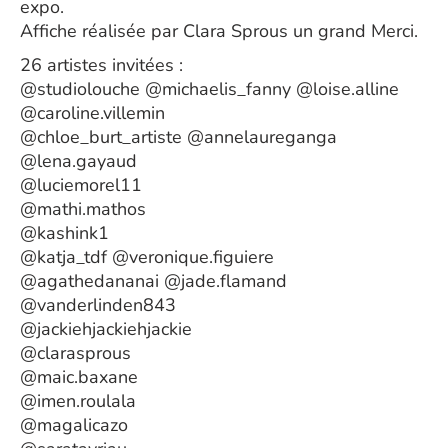
expo.
Affiche réalisée par Clara Sprous un grand Merci.
26 artistes invitées :
@studiolouche @michaelis_fanny @loise.alline
@caroline.villemin
@chloe_burt_artiste @annelaureganga
@lena.gayaud
@luciemorel11
@mathi.mathos
@kashink1
@katja_tdf @veronique.figuiere
@agathedananai @jade.flamand
@vanderlinden843
@jackiehjackiehjackie
@clarasprous
@maic.baxane
@imen.roulala
@magalicazo