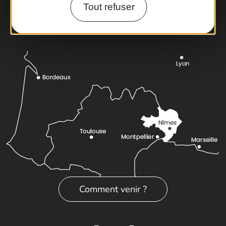
Cartoguides et Topoguides
Tout refuser
Latitude Gard
Comment venir ?