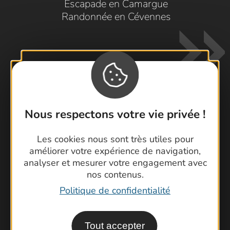
Escapade en Camargue
Randonnée en Cévennes
Nous respectons votre vie privée !
Contactez-nous !
Foire aux questions
Les cookies nous sont très utiles pour
améliorer votre expérience de navigation,
Brochures
analyser et mesurer votre engagement avec
Cartoguides et Topoguides
nos contenus.
Latitude Gard
Politique de confidentialité
Tout accepter