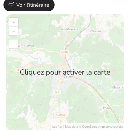
Voir l’itinéraire
+
−
Cliquez pour activer la carte
| Map data ©
Leaflet
OpenStreetMap contributors