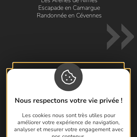
Les Arènes de Nîmes
Escapade en Camargue
Randonnée en Cévennes
Contactez-nous !
Foire aux questions
Brochures
Nous respectons votre vie privée !
Cartoguides et Topoguides
Latitude Gard
Les cookies nous sont très utiles pour
améliorer votre expérience de navigation,
analyser et mesurer votre engagement avec
nos contenus.