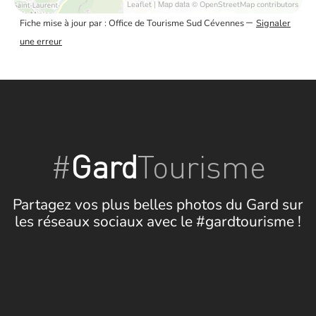
| Map data ©
Leaflet
OpenStreetMap contributors
–
Fiche mise à jour par : Office de Tourisme Sud Cévennes
Signaler
une erreur
#
Gard
Tourisme
Partagez vos plus belles photos du Gard sur
les réseaux sociaux avec le #gardtourisme !