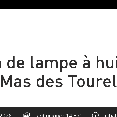
n de lampe à hu
 Mas des Tourel
 2026
Tarif unique :
14.5 €
Initia