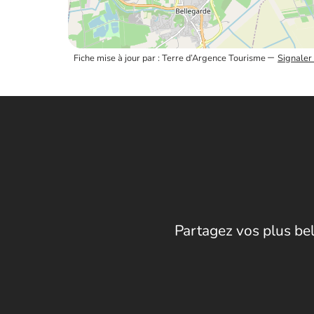
–
Fiche mise à jour par : Terre d’Argence Tourisme
Signaler
Partagez vos plus bel