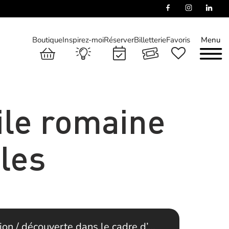
Boutique
Inspirez-moi
Réserver
Billetterie
Favoris
Menu
ile romaine
les
tion / découverte dans le cadre d’…