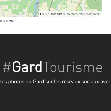
| Map data ©
Leaflet
OpenStreetMap contributors
 une erreur
#
Gard
Tourisme
les photos du Gard sur les réseaux sociaux avec