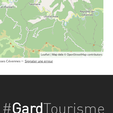
| Map data ©
Leaflet
OpenStreetMap contributors
–
ausses Cévennes
Signaler une erreur
#
Gard
Tourisme