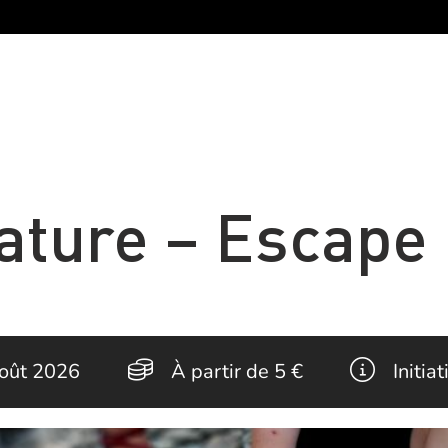
ature – Escap
août 2026
À partir de
5 €
Initia