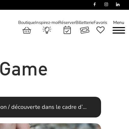
Boutique
Inspirez-moi
Réserver
Billetterie
Favoris
Menu
e Game
tion / découverte dans le cadre d’…