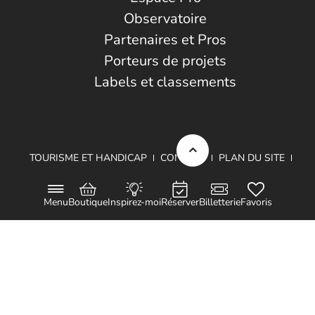
Observatoire
Partenaires et Pros
Porteurs de projets
Labels et classements
TOURISME ET HANDICAP
CONTACT
PLAN DU SITE
MENTIONS LÉGALES
DONNÉES PERSONNELLES
Menu
Boutique
Inspirez-moi
Réserver
Billetterie
Favoris
Projet cofinancé par le Fond Européen de Développement Régional