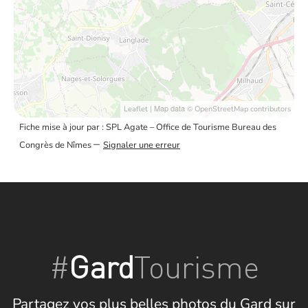
| Map data ©
Leaflet
OpenStreetMap contributors
Fiche mise à jour par : SPL Agate – Office de Tourisme Bureau des
–
Congrès de Nîmes
Signaler une erreur
#
Gard
Tourisme
Partagez vos plus belles photos du Gard sur