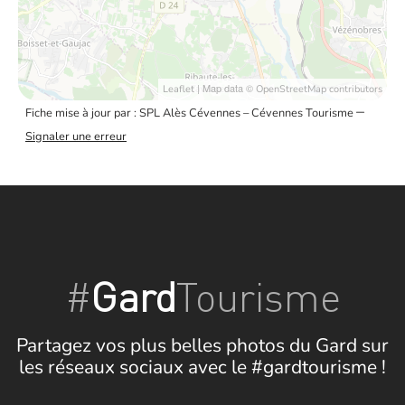
| Map data ©
Leaflet
OpenStreetMap contributors
–
Fiche mise à jour par : SPL Alès Cévennes – Cévennes Tourisme
Signaler une erreur
#
Gard
Tourisme
Partagez vos plus belles photos du Gard sur
les réseaux sociaux avec le #gardtourisme !