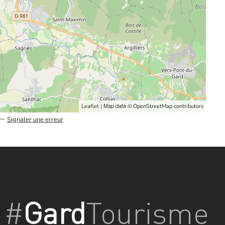
| Map data ©
Leaflet
OpenStreetMap contributors
–
Signaler une erreur
#
Gard
Tourisme