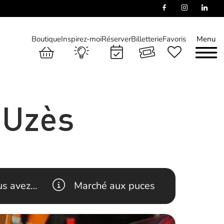
Boutique
Inspirez-moi
Réserver
Billetterie
Favoris
Menu
’Uzès
ous avez…
Marché aux puces