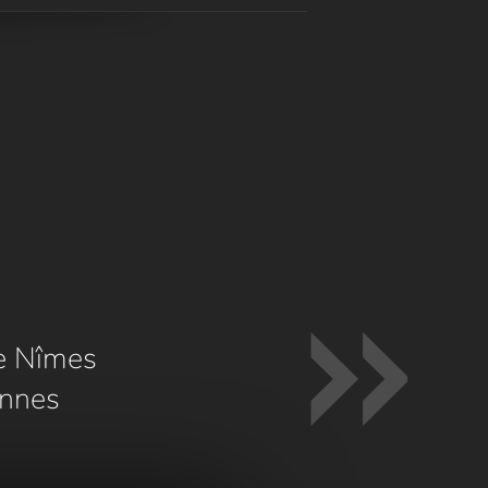
e Nîmes
nnes