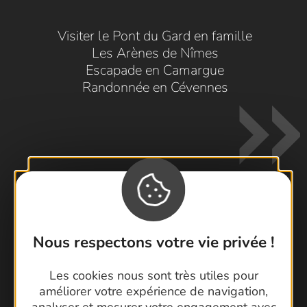
Visiter le Pont du Gard en famille
Les Arènes de Nîmes
Escapade en Camargue
Randonnée en Cévennes
Contactez-nous !
Nous respectons votre vie privée !
Foire aux questions
Brochures
Les cookies nous sont très utiles pour
Cartoguides et Topoguides
améliorer votre expérience de navigation,
analyser et mesurer votre engagement avec