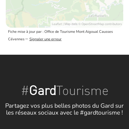
| Map data ©
Leaflet
OpenStreetMap contributors
Fiche mise à jour par : Office de Tourisme Mont Aigoual Causses
–
Cévennes
Signaler une erreur
#
Gard
Tourisme
Partagez vos plus belles photos du Gard sur
les réseaux sociaux avec le #gardtourisme !