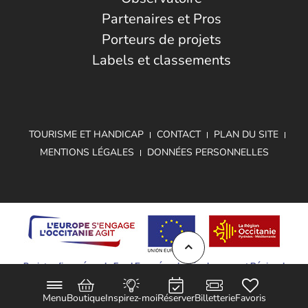
Partenaires et Pros
Porteurs de projets
Labels et classements
TOURISME ET HANDICAP
CONTACT
PLAN DU SITE
MENTIONS LÉGALES
DONNÉES PERSONNELLES
Projet cofinancé par le Fond Européen de Développement Régional
Menu
Boutique
Inspirez-moi
Réserver
Billetterie
Favoris