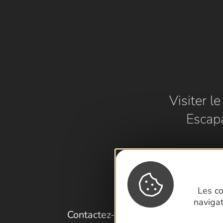
Visiter l
Escap
Les co
naviga
Contactez-nous !