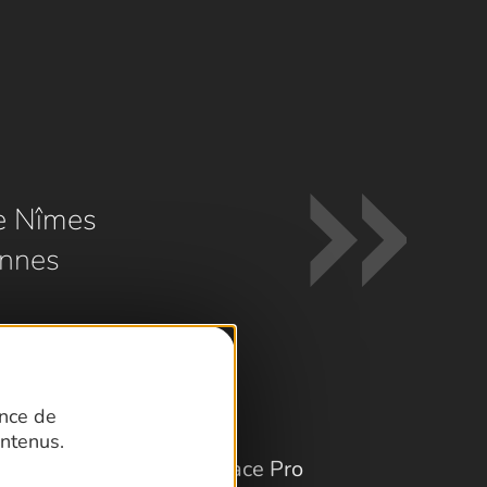
e Nîmes
nnes
ence de
ntenus.
Espace Pro