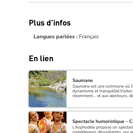
Plus d’infos
Langues parlées :
Français
En lien
Saumane
Saumane est une commune où l’on t
dynamisme et tranquillité.Visitez
récemment… et aux alentours, d
Spectacle humoristique – C
L’Asphodèle propose un spectacl
comédiennes désopilantes, qui au