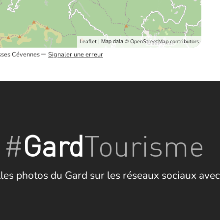
| Map data ©
Leaflet
OpenStreetMap contributors
–
ausses Cévennes
Signaler une erreur
#
Gard
Tourisme
les photos du Gard sur les réseaux sociaux avec