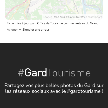
| Map data ©
Leaflet
OpenStreetMap contributors
Fiche mise à jour par : Office de Tourisme communautaire du Grand
–
Avignon
Signaler une erreur
#
Gard
Tourisme
Partagez vos plus belles photos du Gard sur
les réseaux sociaux avec le #gardtourisme !