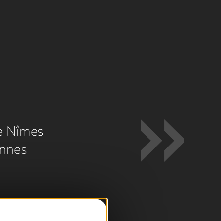
e Nîmes
nnes