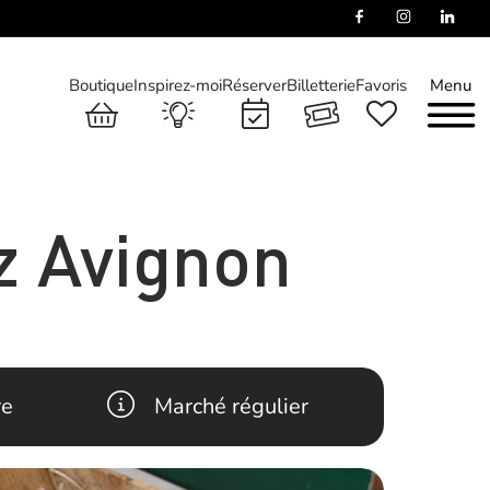
Boutique
Inspirez-moi
Réserver
Billetterie
Favoris
Menu
z Avignon
re
Marché régulier