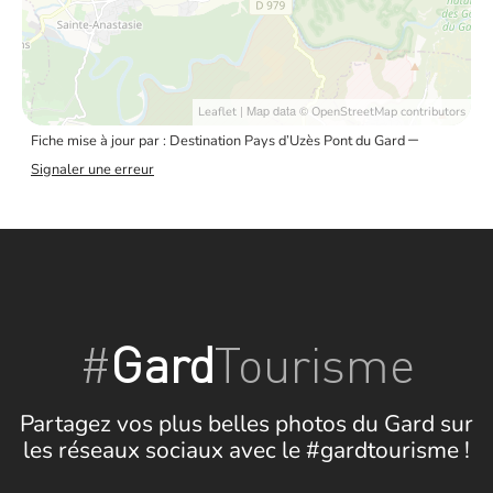
| Map data ©
Leaflet
OpenStreetMap contributors
–
Fiche mise à jour par : Destination Pays d’Uzès Pont du Gard
Signaler une erreur
#
Gard
Tourisme
Partagez vos plus belles photos du Gard sur
les réseaux sociaux avec le #gardtourisme !