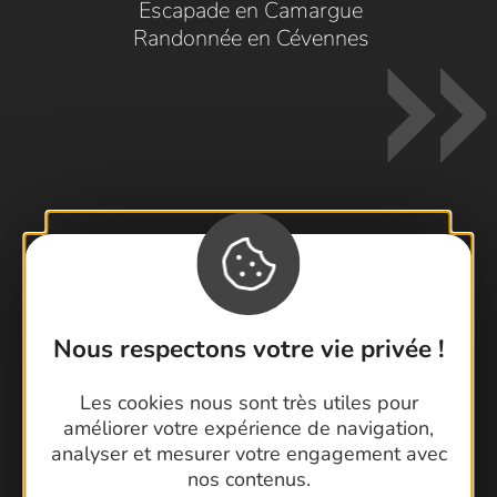
Escapade en Camargue
Randonnée en Cévennes
Contactez-nous !
Foire aux questions
Brochures
Nous respectons votre vie privée !
Cartoguides et Topoguides
Latitude Gard
Les cookies nous sont très utiles pour
améliorer votre expérience de navigation,
analyser et mesurer votre engagement avec
nos contenus.