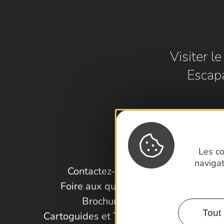
Visiter l
Escap
Les co
naviga
Contactez-nous !
Foire aux questions
Brochures
Tout 
Cartoguides et Topoguides