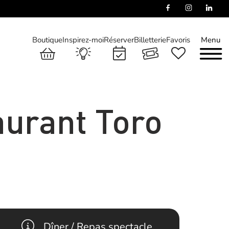
Boutique
Inspirez-moi
Réserver
Billetterie
Favoris
Menu
aurant Toro
Dîner / Repas spectacle