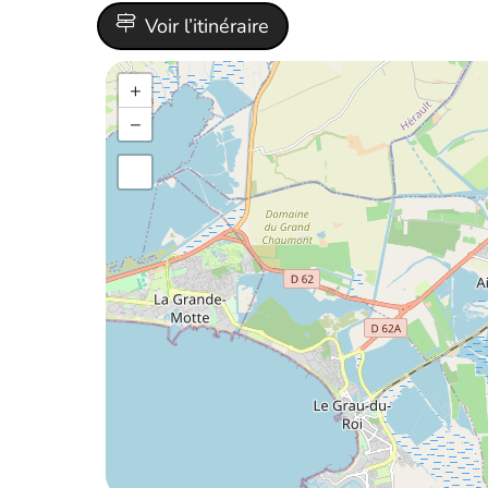
Voir l’itinéraire
+
−