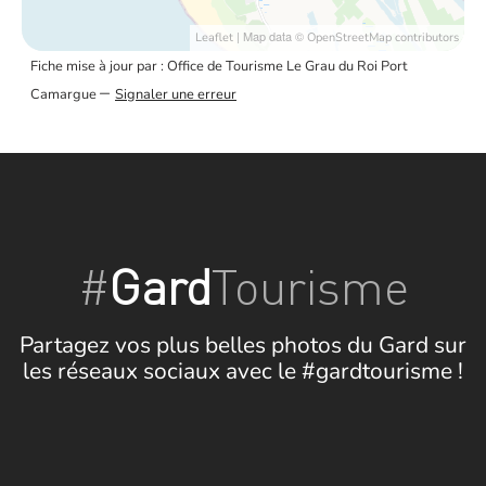
| Map data ©
Leaflet
OpenStreetMap contributors
Fiche mise à jour par : Office de Tourisme Le Grau du Roi Port
–
Camargue
Signaler une erreur
#
Gard
Tourisme
Partagez vos plus belles photos du Gard sur
les réseaux sociaux avec le #gardtourisme !