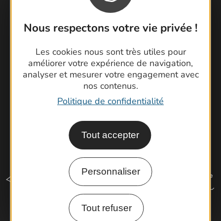
Contactez-nous !
Foire aux questions
Nous respectons votre vie privée !
Brochures
Cartoguides et Topoguides
Les cookies nous sont très utiles pour
Latitude Gard
améliorer votre expérience de navigation,
analyser et mesurer votre engagement avec
nos contenus.
Politique de confidentialité
Tout accepter
Personnaliser
Tout refuser