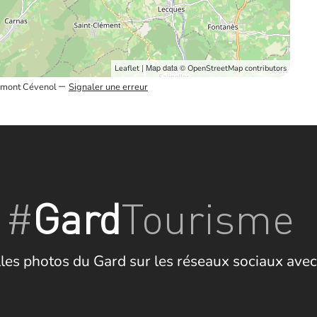
| Map data ©
Leaflet
OpenStreetMap contributors
–
Piémont Cévenol
Signaler une erreur
#
Gard
Tourisme
les photos du Gard sur les réseaux sociaux avec