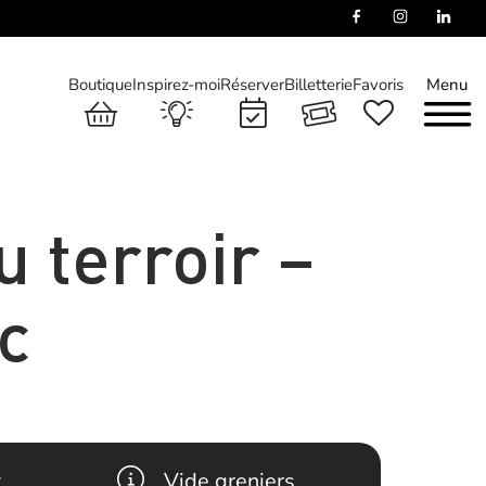
Boutique
Inspirez-moi
Réserver
Billetterie
Favoris
Menu
 terroir –
c
t
Vide greniers