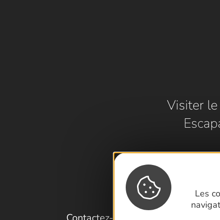
Visiter l
Escap
Les co
naviga
Contactez-nous !