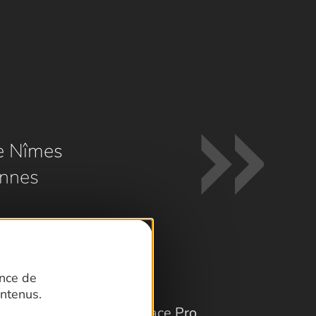
e Nîmes
nnes
ence de
ntenus.
Espace Pro