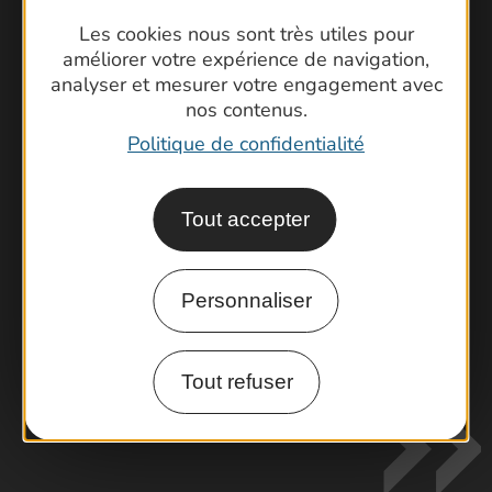
Les cookies nous sont très utiles pour
améliorer votre expérience de navigation,
analyser et mesurer votre engagement avec
nos contenus.
Politique de confidentialité
Tout accepter
Visiter le Pont du Gard en famille
Personnaliser
Les Arènes de Nîmes
Escapade en Camargue
Randonnée en Cévennes
Tout refuser