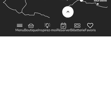
Comment venir ?
Menu
Boutique
Inspirez-moi
Réserver
Billetterie
Favoris
Espace Pro
Observatoire
Partenaires et Pros
Porteurs de projets
Labels et classements
TOURISME ET HANDICAP
CONTACT
PLAN DU SITE
MENTIONS LÉGALES
DONNÉES PERSONNELLES