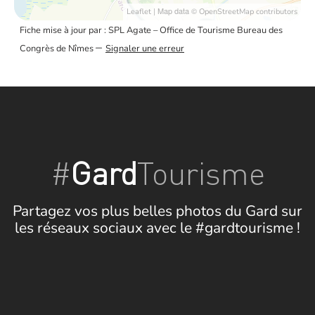
| Map data ©
Leaflet
OpenStreetMap contributors
Fiche mise à jour par : SPL Agate – Office de Tourisme Bureau des
–
Congrès de Nîmes
Signaler une erreur
#
Gard
Tourisme
Partagez vos plus belles photos du Gard sur
les réseaux sociaux avec le #gardtourisme !