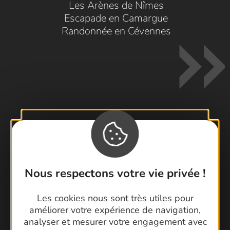
Les Arènes de Nîmes
Escapade en Camargue
Randonnée en Cévennes
Contactez-nous !
Foire aux questions
Brochures
Nous respectons votre vie privée !
Cartoguides et Topoguides
Les cookies nous sont très utiles pour
Latitude Gard
améliorer votre expérience de navigation,
analyser et mesurer votre engagement avec