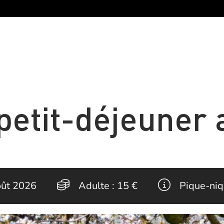
 petit-déjeuner
oût 2026
Adulte :
15 €
Pique-niq