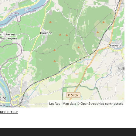
| Map data ©
Leaflet
OpenStreetMap contributors
 une erreur