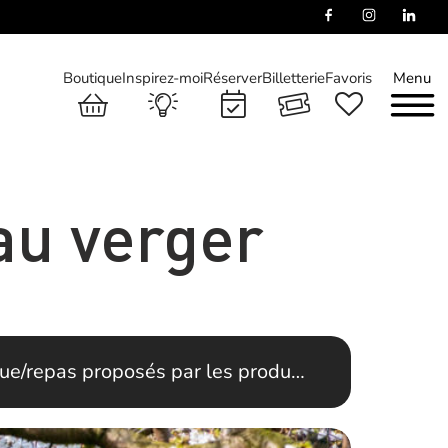
Boutique
Inspirez-moi
Réserver
Billetterie
Favoris
Menu
 au verger
ue/repas proposés par les produ…