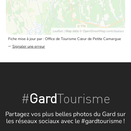
| Map data ©
Leaflet
OpenStreetMap contributors
Fiche mise à jour par : Office de Tourisme Cœur de Petite Camargue
–
Signaler une erreur
#
Gard
Tourisme
Partagez vos plus belles photos du Gard sur
les réseaux sociaux avec le #gardtourisme !