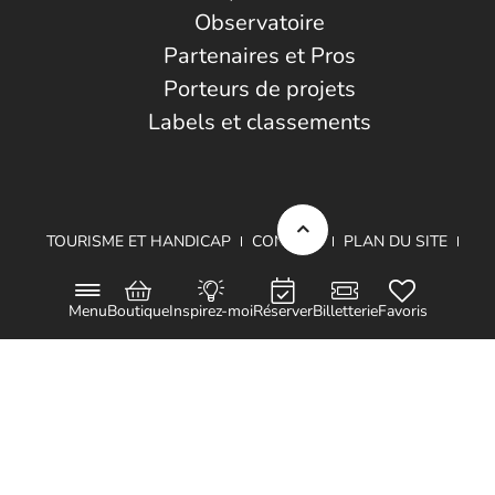
Observatoire
Partenaires et Pros
Porteurs de projets
Labels et classements
TOURISME ET HANDICAP
CONTACT
PLAN DU SITE
MENTIONS LÉGALES
DONNÉES PERSONNELLES
Menu
Boutique
Inspirez-moi
Réserver
Billetterie
Favoris
Projet cofinancé par le Fond Européen de Développement Régional