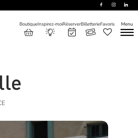
Boutique
Inspirez-moi
Réserver
Billetterie
Favoris
Menu
lle
CE