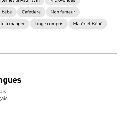
nternet privatif Wifi
Micro-ondes
e bébé
Cafetière
Non fumeur
lle à manger
Linge compris
Matériel Bébé
ngues
ais
çais