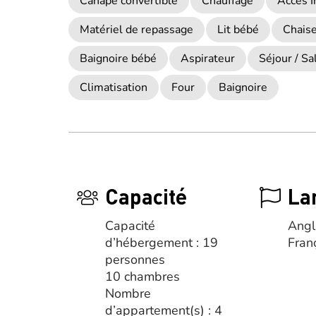
Canapé convertible
Chauffage
Accès I
Matériel de repassage
Lit bébé
Chais
Baignoire bébé
Aspirateur
Séjour / Sa
Climatisation
Four
Baignoire
Capacité
La
Capacité
Angl
d’hébergement : 19
Fran
personnes
10 chambres
Nombre
d’appartement(s) : 4