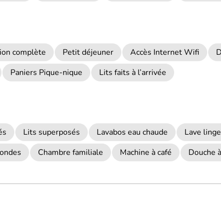
ion complète
Petit déjeuner
Accès Internet Wifi
D
Paniers Pique-nique
Lits faits à l’arrivée
és
Lits superposés
Lavabos eau chaude
Lave linge
-ondes
Chambre familiale
Machine à café
Douche à 