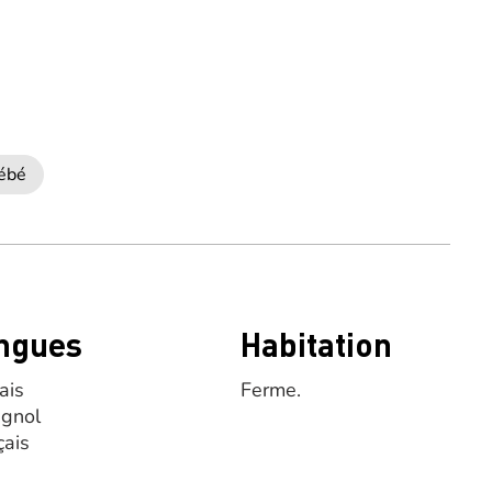
bébé
ngues
Habitation
ais
Ferme.
gnol
çais