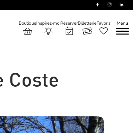
Boutique
Inspirez-moi
Réserver
Billetterie
Favoris
Menu
e Coste