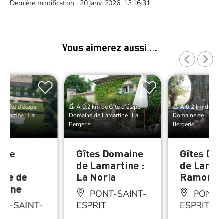
Dernière modification : 20 janv. 2026, 13:16:31
Vous aimerez aussi …
e Gîte d’étape
À 0.2 km de Gîte d’étape
À 0.2 km de Gî
amartine : La
Domaine de Lamartine : La
Domaine de Lamar
Bergerie
Bergerie
bre
Gîtes Domaine
Gîtes D
es
de Lamartine :
de Lamar
ne de
La Noria
Ramona
tine
PONT-SAINT-
PONT-
T-SAINT-
ESPRIT
ESPRIT
T