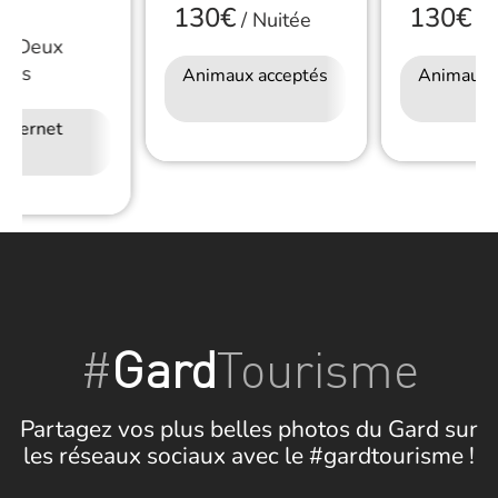
130€
130€
/
Nuitée
/
N
/
Deux
nnes
Animaux acceptés
Accès Internet
Animaux 
Wifi
Internet
#
Gard
Tourisme
Partagez vos plus belles photos du Gard sur
les réseaux sociaux avec le #gardtourisme !