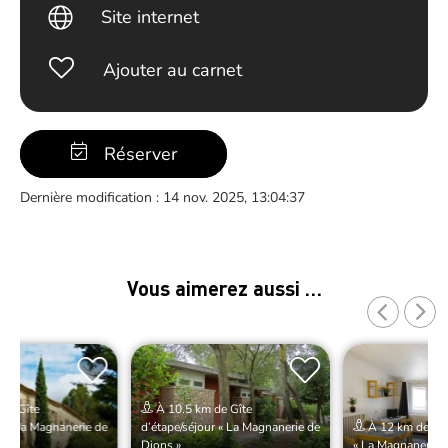
Site internet
Ajouter au carnet
Réserver
Dernière modification : 14 nov. 2025, 13:04:37
Vous aimerez aussi …
de Gîte
À 10.5 km de Gîte
r « La Magnanerie de
d’étape/séjour « La Magnanerie de
À 12 km de Gîte
Dions »
« La Magnanerie d