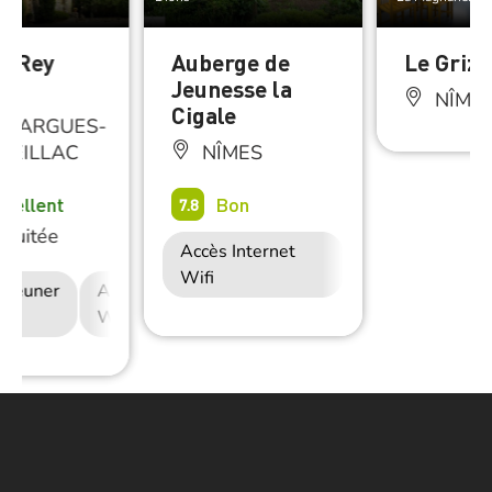
e Rey
Auberge de
Le Grizo
Jeunesse la
NÎME
Cigale
LLARGUES-
REILLAC
NÎMES
xcellent
Bon
7.8
Nuitée
Accès Internet
Wifi
déjeuner
Accès Internet
Restauration
Wifi