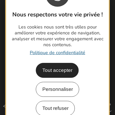
Nous respectons votre vie privée !
Contactez-nous !
Foire aux questions
Les cookies nous sont très utiles pour
Brochures
améliorer votre expérience de navigation,
Cartoguides et Topoguides
analyser et mesurer votre engagement avec
Latitude Gard
nos contenus.
Politique de confidentialité
Tout accepter
Personnaliser
Tout refuser