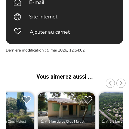
E-mail
Site internet
Ajouter au carnet
Dernière modification : 9 mai 2026, 12:54:02
Vous aimerez aussi …
e Le Clos Majost
À 2 km de Le Clos Majost
À 2.5 km de Le