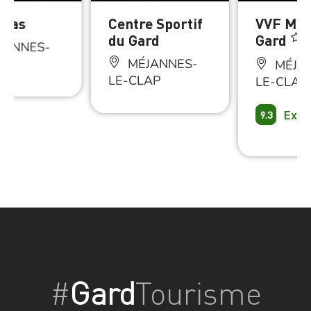
ttas
Centre Sportif
VVF Méj
du Gard
Gard
JANNES-
AP
MÉJANNES-
MÉJA
LE-CLAP
LE-CLAP
Exce
9.3
#
Gard
Tourisme