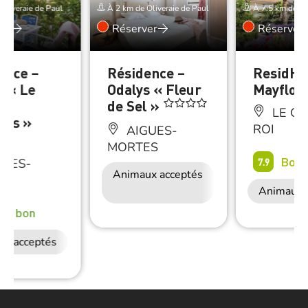
Oliveraie de Paul
À 2 km de Oliveraie de Paul
À 7.5 km de Oli
er
Réserver
Réserver
ence –
Résidence –
ResidHo
s « Le
Odalys « Fleur
Mayflow
es
de Sel »
LE GR
nts »
ROI
AIGUES-
MORTES
Bon
GUES-
7.9
Animaux acceptés
Accès Internet
ES
Wifi
Animaux 
rès bon
ux acceptés