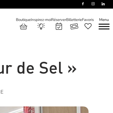
Boutique
Inspirez-moi
Réserver
Billetterie
Favoris
Menu
ur de Sel »
ME