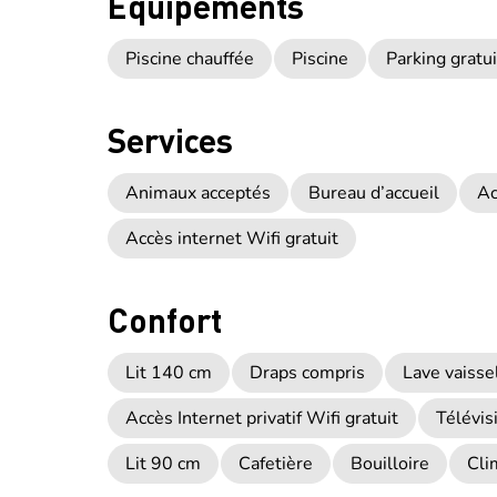
Equipements
Piscine chauffée
Piscine
Parking gratui
Services
Animaux acceptés
Bureau d’accueil
Ac
Accès internet Wifi gratuit
Confort
Lit 140 cm
Draps compris
Lave vaisse
Accès Internet privatif Wifi gratuit
Télévis
Lit 90 cm
Cafetière
Bouilloire
Cli