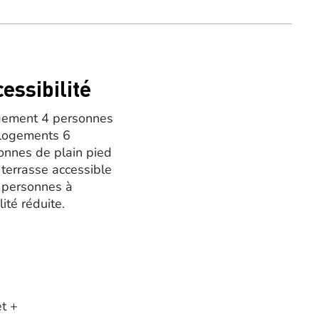
essibilité
gement 4 personnes
 logements 6
onnes de plain pied
 terrasse accessible
 personnes à
ité réduite.
et +